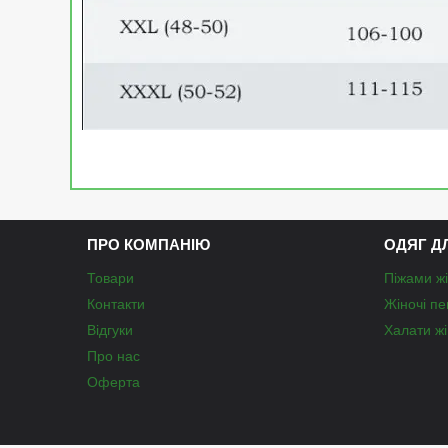
ПРО КОМПАНІЮ
ОДЯГ Д
Товари
Піжами жі
Контакти
Жіночі п
Відгуки
Халати жі
Про нас
Оферта