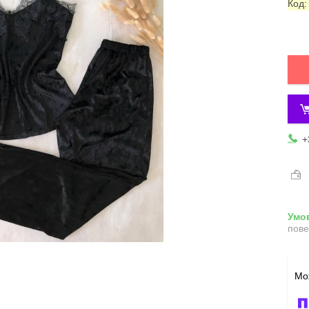
Код
+
пове