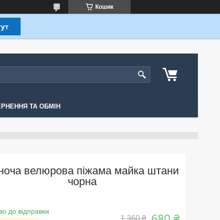
Кошик
РНЕННЯ ТА ОБМІН
ноча велюрова піжама майка штани
чорна
во до відправки
680 ₴
1 360 ₴