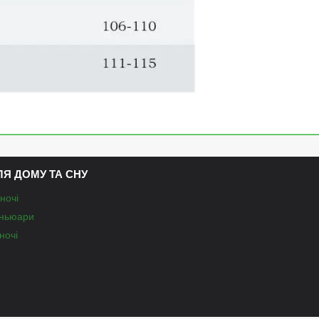
ЛЯ ДОМУ ТА СНУ
ночі
еньюари
ночі