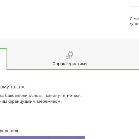
У ко
купи
Характеристики
ому та сну.
а бавовняній основі, тканину тягнеться.
жним французьким мереживом.
ідправкою.