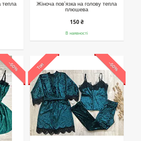
а тепла
Жіноча повʼязка на голову тепла
плюшева
150 ₴
В наявності
–50%
–50%
Топ