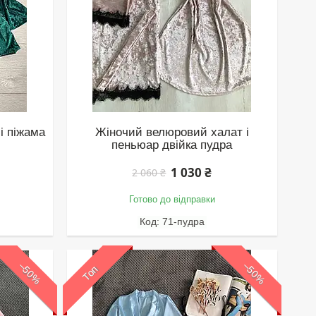
і піжама
Жіночий велюровий халат і
пеньюар двійка пудра
1 030 ₴
2 060 ₴
Готово до відправки
71-пудра
–50%
–50%
Топ