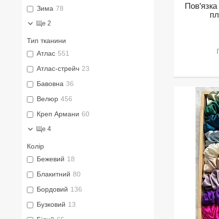
Пов'язка
Зима
78
п
Ще 2
Тип тканини
Атлас
551
Атлас-стрейч
23
Бавовна
36
Велюр
456
Креп Армани
60
Ще 4
Колір
Бежевий
18
Блакитний
80
Бордовий
136
Бузковий
13