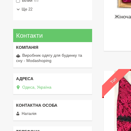
Білий
65
Ще 22
Жіноча
Контакти
Виробник одягу для будинку та
сну - Modashoping
Топ
Одеса, Україна
Наталія