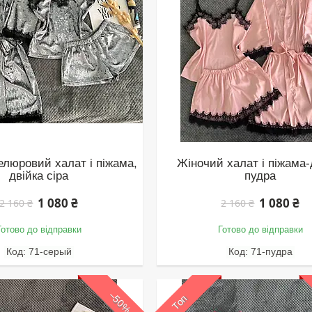
елюровий халат і піжама,
Жіночий халат і піжама-
двійка сіра
пудра
1 080 ₴
1 080 ₴
2 160 ₴
2 160 ₴
Готово до відправки
Готово до відправки
71-серый
71-пудра
–50%
Топ