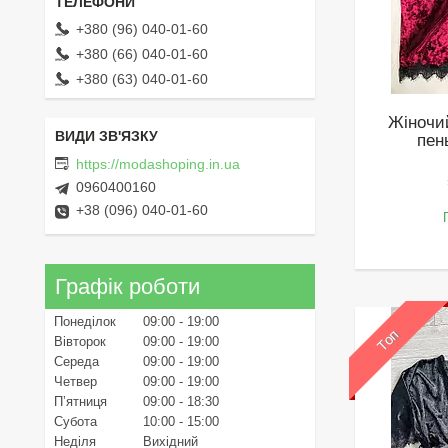
+380 (96) 040-01-60
+380 (66) 040-01-60
+380 (63) 040-01-60
Жіночи
пен
https://modashoping.in.ua
0960400160
+38 (096) 040-01-60
Графік роботи
Понеділок
09:00
19:00
Топ
Вівторок
09:00
19:00
Середа
09:00
19:00
Четвер
09:00
19:00
Пʼятниця
09:00
18:30
Субота
10:00
15:00
Неділя
Вихідний