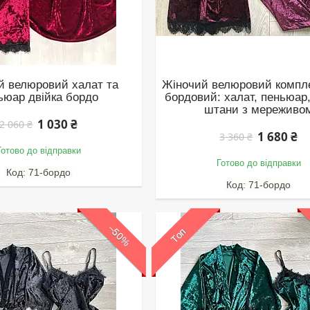
й велюровий халат та
Жіночий велюровий компле
ьюар двійка бордо
бордовий: халат, пеньюар,
штани з мереживо
1 030 ₴
2 060 ₴
1 680 ₴
3 360 ₴
Готово до відправки
Готово до відправки
71-бордо
71-бордо
–50%
Топ