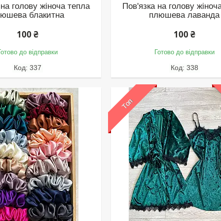
 на голову жіноча тепла
Пов'язка на голову жіноч
люшева блакитна
плюшева лаванда
100 ₴
100 ₴
Готово до відправки
Готово до відправки
337
338
Топ