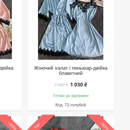
двійка
Жіночий халат і пеньюар-двійка
блакитний
1 030 ₴
2 060 ₴
Готово до відправки
71-голубой
–50%
–50%
Топ