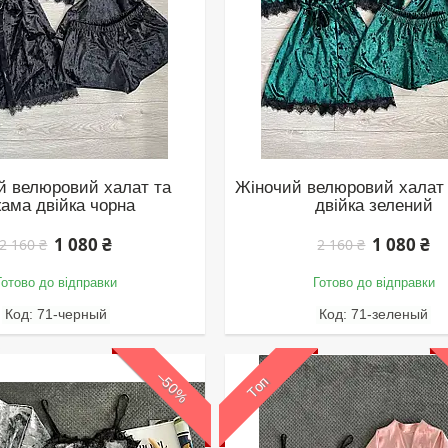
й велюровий халат та
Жіночий велюровий халат 
жама двійка чорна
двійка зелений
1 080 ₴
1 080 ₴
2 160 ₴
2 160 ₴
Готово до відправки
Готово до відправки
71-черный
71-зеленый
–50%
Топ