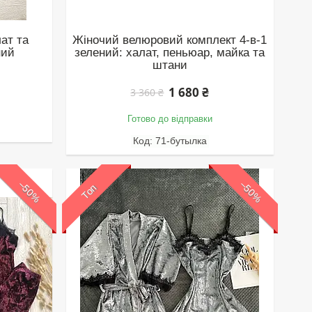
ат та
Жіночий велюровий комплект 4‑в‑1
ний
зелений: халат, пеньюар, майка та
штани
1 680 ₴
3 360 ₴
Готово до відправки
71-бутылка
–50%
–50%
Топ