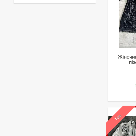
Жіночи
пі
Топ