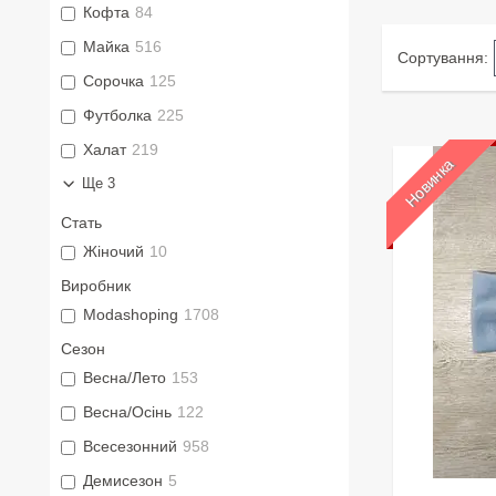
Кофта
84
Майка
516
Сорочка
125
Футболка
225
Халат
219
Новинка
Ще 3
Стать
Жіночий
10
Виробник
Modashoping
1708
Сезон
Весна/Лето
153
Весна/Осінь
122
Всесезонний
958
Демисезон
5