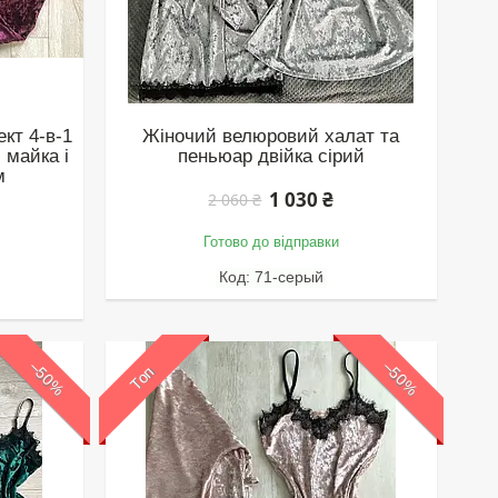
кт 4‑в‑1
Жіночий велюровий халат та
 майка і
пеньюар двійка сірий
м
1 030 ₴
2 060 ₴
Готово до відправки
71-серый
–50%
–50%
Топ