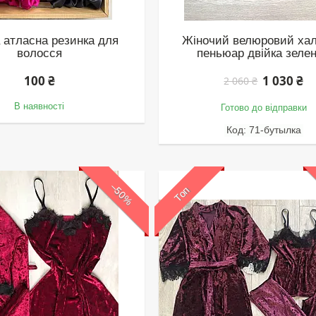
 атласна резинка для
Жіночий велюровий хал
волосся
пеньюар двійка зеле
100 ₴
1 030 ₴
2 060 ₴
В наявності
Готово до відправки
71-бутылка
–50%
Топ