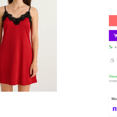
+
пове