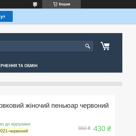
Кошик
РНЕННЯ ТА ОБМІН
вковий жіночий пеньюар червоний
во до відправки
430 ₴
860 ₴
:
021-червоний