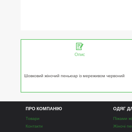
Опис
Шовковий жіночий пеньюар із мереживом червоний
ПРО КОМПАНІЮ
ОДЯГ Д
Товари
Піжами жі
Контакти
Жіночі п