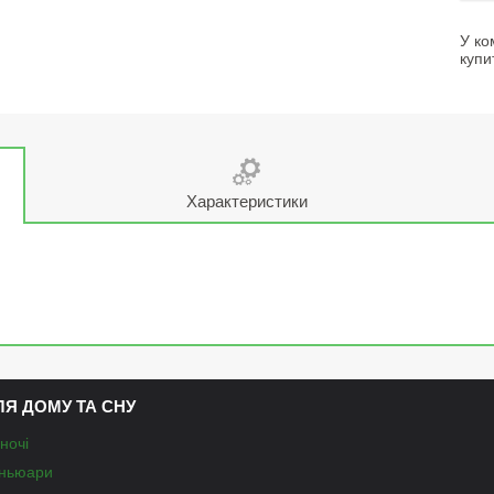
У ко
купи
Характеристики
ЛЯ ДОМУ ТА СНУ
ночі
еньюари