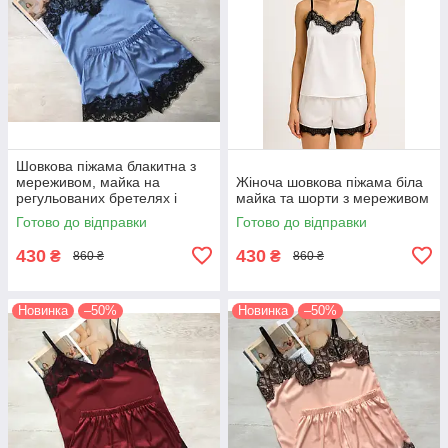
Шовкова піжама блакитна з
мереживом, майка на
Жіноча шовкова піжама біла
регульованих бретелях і
майка та шорти з мереживом
шорти
Готово до відправки
Готово до відправки
430
430
₴
₴
860 ₴
860 ₴
Новинка
–50%
Новинка
–50%