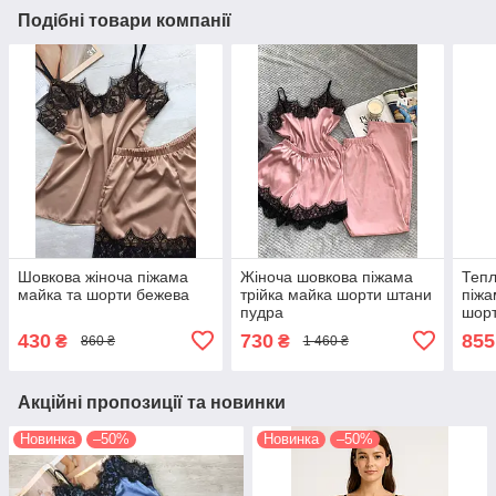
Подібні товари компанії
Шовкова жіноча піжама
Жіноча шовкова піжама
Тепл
майка та шорти бежева
трійка майка шорти штани
піжа
пудра
шор
430
730
855
₴
₴
860 ₴
1 460 ₴
Акційні пропозиції та новинки
Новинка
–50%
Новинка
–50%