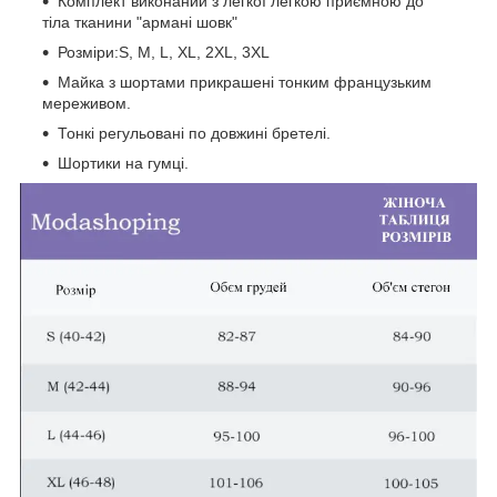
Комплект виконаний з легкої легкою приємною до
тіла тканини "армані шовк"
Розміри:S, M, L, XL, 2XL, 3XL
Майка з шортами прикрашені тонким французьким
мереживом.
Тонкі регульовані по довжині бретелі.
Шортики на гумці.