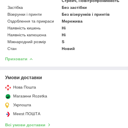
Стрейч, Повітропроникність
Застібка
Без застібки
Візерунки і принти
Без візерунків і принтів
Оздоблення та прикраси
Мережива
Наявність кишень
Ні
Наявність капюшона
Ні
Міжнародний розмір
S
Стан
Новий
Приховати
Умови доставки
Нова Пошта
Магазини Rozetka
Укрпошта
Meest ПОШТА
Всі умови доставки