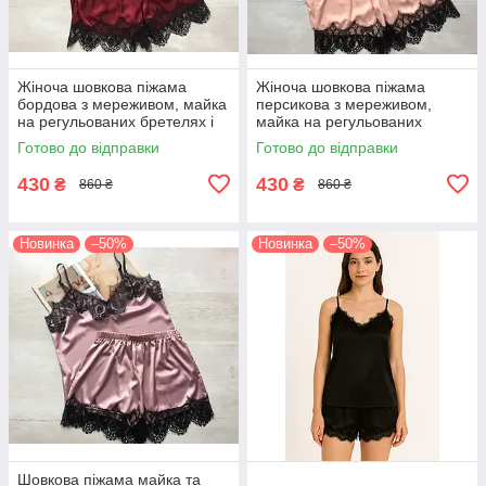
Жіноча шовкова піжама
Жіноча шовкова піжама
бордова з мереживом, майка
персикова з мереживом,
на регульованих бретелях і
майка на регульованих
шорти
бретелях і шорти
Готово до відправки
Готово до відправки
430
430
₴
₴
860 ₴
860 ₴
Новинка
–50%
Новинка
–50%
Шовкова піжама майка та