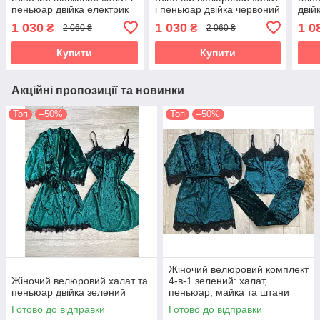
пеньюар двійка електрик
і пеньюар двійка червоний
двій
1 030
1 030
1 0
₴
₴
2 060 ₴
2 060 ₴
Купити
Купити
Акційні пропозиції та новинки
Топ
–50%
Топ
–50%
Жіночий велюровий комплект
Жіночий велюровий халат та
4‑в‑1 зелений: халат,
пеньюар двійка зелений
пеньюар, майка та штани
Готово до відправки
Готово до відправки