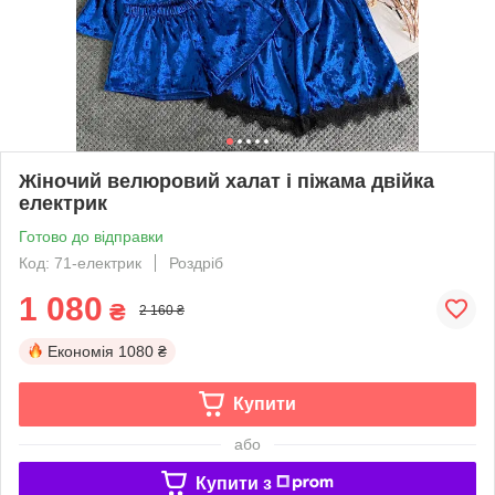
Жіночий велюровий халат і піжама двійка
електрик
Готово до відправки
Код: 71-електрик
Роздріб
1 080
₴
2 160 ₴
Економія
1080 ₴
Купити
або
Купити з