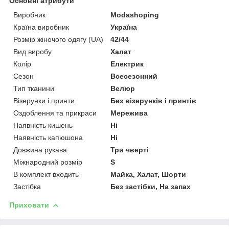
Основні атрибути
Виробник
Modashoping
Країна виробник
Україна
Розмір жіночого одягу (UA)
42/44
Вид виробу
Халат
Колір
Електрик
Сезон
Всесезонний
Тип тканини
Велюр
Візерунки і принти
Без візерунків і принтів
Оздоблення та прикраси
Мережива
Наявність кишень
Ні
Наявність капюшона
Ні
Довжина рукава
Три чверті
Міжнародний розмір
S
В комплект входить
Майка, Халат, Шорти
Застібка
Без застібки, На запах
Приховати