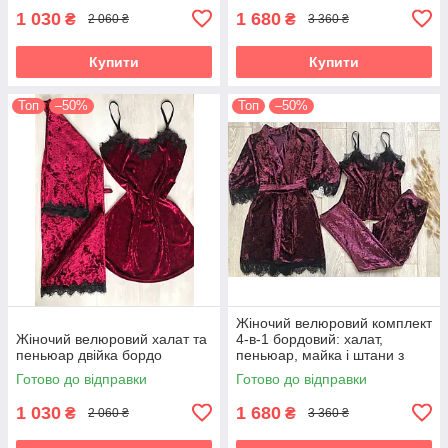
1 030
1 680
₴
₴
2 060 ₴
3 360 ₴
Купити
Купити
Топ
–50%
Топ
–50%
Жіночий велюровий комплект
Жіночий велюровий халат та
4‑в‑1 бордовий: халат,
пеньюар двійка бордо
пеньюар, майка і штани з
мереживом
Готово до відправки
Готово до відправки
1 030
1 680
₴
₴
2 060 ₴
3 360 ₴