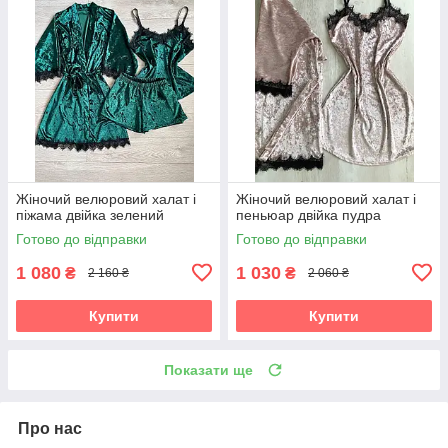
Жіночий велюровий халат і
Жіночий велюровий халат і
піжама двійка зелений
пеньюар двійка пудра
Готово до відправки
Готово до відправки
1 080
1 030
₴
₴
2 160 ₴
2 060 ₴
Купити
Купити
Показати ще
Про нас