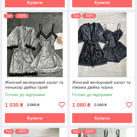
Купити
Купити
Топ
–50%
Топ
–50%
Жіночий велюровий халат та
Жіночий велюровий халат та
пеньюар двійка сірий
піжама двійка чорна
Готово до відправки
Готово до відправки
1 030
1 080
₴
₴
2 060 ₴
2 160 ₴
Купити
Купити
Топ
–50%
Топ
–50%