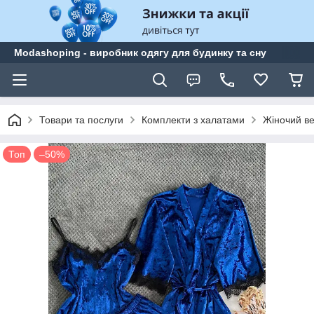
Modashoping - виробник одягу для будинку та сну
Товари та послуги
Комплекти з халатами
Жіночий ве
Топ
–50%