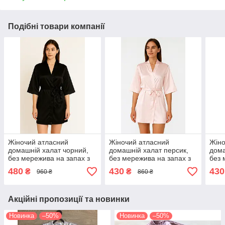
Подібні товари компанії
Жіночий атласний
Жіночий атласний
Жіно
домашній халат чорний,
домашній халат персик,
дома
без мережива на запах з
без мережива на запах з
без 
поясом
поясом
поя
480
430
430
₴
₴
960 ₴
860 ₴
Акційні пропозиції та новинки
Новинка
–50%
Новинка
–50%