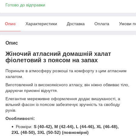
Готово до відправки
Опис
Характеристики
Доставка
Оплата
Умови п
Опис
Жіночий атласний домашній халат
фіолетовий з поясом на запах
Пориньте в атмосферу розкоші та комфорту з цим атласним
халатом.
Виготовлений із високоякісного атласу, він ніжно обвиває тіло,
даруючи приємні відчуття.
Елегантне мереживне оформлення додає вишуканості, а
вільний фасон із поясом забезпечує зручність та свободу
рухів.
Особливості:
Розміри:
S (40-42), M (42-44), L (44-46), XL (46-48),
2XL (48-50), 3XL (50-52) (повномірні)