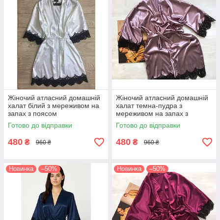
Жіночий атласний домашній
Жіночий атласний домашній
халат білий з мереживом на
халат темна-пудра з
запах з поясом
мереживом на запах з
поясом
Готово до відправки
Готово до відправки
480
480
₴
₴
960 ₴
960 ₴
Новинка
–50%
Новинка
–50%