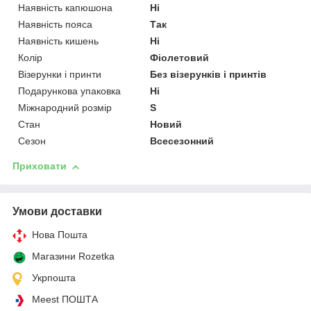
Наявність капюшона
Ні
Наявність пояса
Так
Наявність кишень
Ні
Колір
Фіолетовий
Візерунки і принти
Без візерунків і принтів
Подарункова упаковка
Ні
Міжнародний розмір
S
Стан
Новий
Сезон
Всесезонний
Приховати
Умови доставки
Нова Пошта
Магазини Rozetka
Укрпошта
Meest ПОШТА