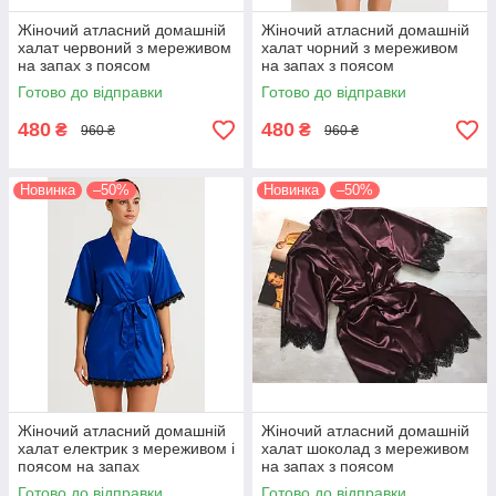
Жіночий атласний домашній
Жіночий атласний домашній
халат червоний з мереживом
халат чорний з мереживом
на запах з поясом
на запах з поясом
Готово до відправки
Готово до відправки
480
480
₴
₴
960 ₴
960 ₴
Новинка
–50%
Новинка
–50%
Жіночий атласний домашній
Жіночий атласний домашній
халат електрик з мереживом і
халат шоколад з мереживом
поясом на запах
на запах з поясом
Готово до відправки
Готово до відправки