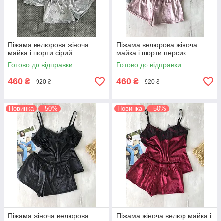
Піжама велюрова жіноча
Піжама велюрова жіноча
майка і шорти сірий
майка і шорти персик
Готово до відправки
Готово до відправки
460
460
₴
₴
920 ₴
920 ₴
Новинка
–50%
Новинка
–50%
Піжама жіноча велюрова
Піжама жіноча велюр майка і