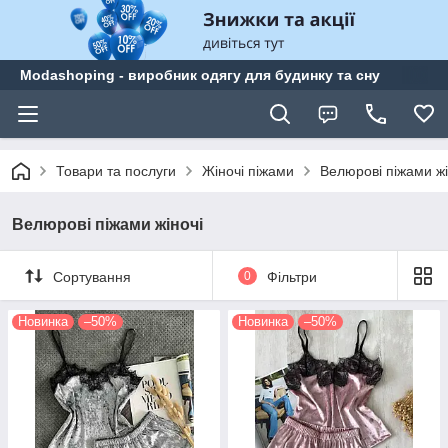
Modashoping - виробник одягу для будинку та сну
Товари та послуги
Жіночі піжами
Велюрові піжами жі
Велюрові піжами жіночі
Сортування
0
Фільтри
Новинка
–50%
Новинка
–50%