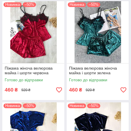
Новинка
–50%
Новинка
–50%
Піжама жіноча велюрова
Піжама велюрова жіноча
майка і шорти червона
майка і шорти зелена
Готово до відправки
Готово до відправки
460
460
₴
₴
920 ₴
920 ₴
Новинка
–50%
Новинка
–50%