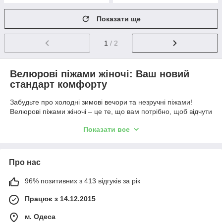
Показати ще
1
/ 2
Велюрові піжами жіночі: Ваш новий
стандарт комфорту
Забудьте про холодні зимові вечори та незручні піжами!
Велюрові піжами жіночі – це те, що вам потрібно, щоб відчути
себе максимально комфортно та стильно. Вони не тільки
Показати все
дарують тепло, але й підкреслюють вашу індивідуальність. Чи
готові ви до нових відчуттів? Давайте розберемося разом!
Чому вибрати велюрові піжами?
Про нас
Велюр – це не просто матеріал, це справжня магія! М’який,
гладенький, з легким блиском – він створює враження
96% позитивних з 413 відгуків за рік
розкоші. Коли ви одягаєте велюрову піжаму, ви відчуваєте,
наче обгорнуті в пухнастий хмур, який не хочеться знімати. А
Працює з 14.12.2015
ще, він дихає, тому ви не потієте навіть під ковдрою.
м. Одеса
Стиль та елегантність у кожній деталі