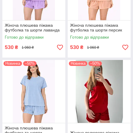
Жіноча плюшева піжама
Жіноча плюшева піжама
футболка та шорти лаванда
футболка та шорти персик
Готово до відправки
Готово до відправки
530
530
₴
₴
1 060 ₴
1 060 ₴
Новинка
–50%
Новинка
–50%
Жіноча плюшева піжама
футболка та шорти
Жіноча велюрова піжама